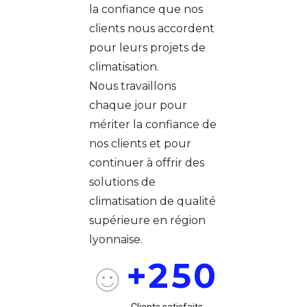
2
la confiance que nos
3
clients nous accordent
0
0
pour leurs projets de
4
climatisation.
1
1
Nous travaillons
0
5
chaque jour pour
2
2
mériter la confiance de
1
6
nos clients et pour
3
3
2
7
continuer à offrir des
4
4
solutions de
0
3
8
climatisation de qualité
5
5
supérieure en région
1
4
9
lyonnaise.
6
6
+
2
5
0
0
7
7