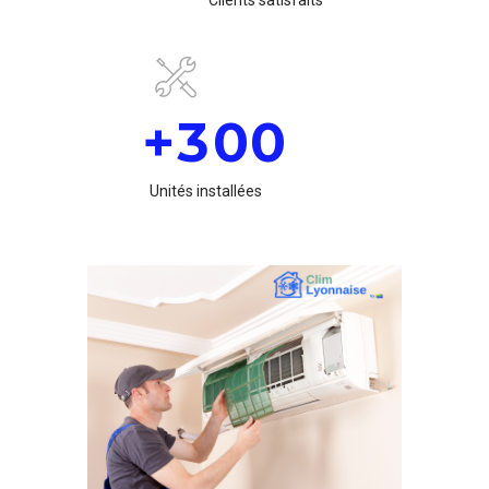
3
6
Clients satisfaits
1
8
8
4
7
2
9
9
5
8
+
3
0
0
6
9
4
Unités installées
7
0
5
8
6
9
7
0
8
9