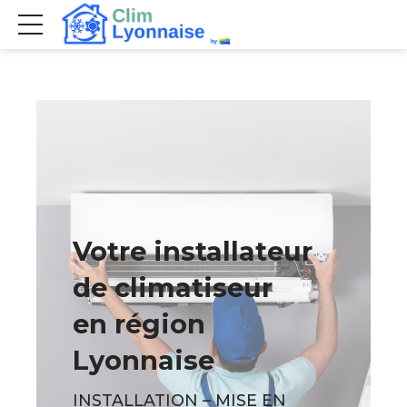
Votre installateur
de climatiseur
en région
Lyonnaise
INSTALLATION – MISE EN